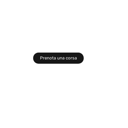
qui!
Vivi il tuo sogno a Tropea con My Way:
trasformiamo ogni viaggio in
un’emozionante avventura senza
confini.
Prenota una corsa