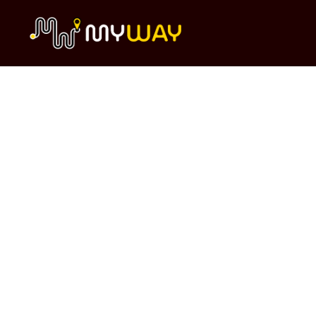
Il tuo
viaggio
personalizz
ato nella
Costa degli
Dei inizia